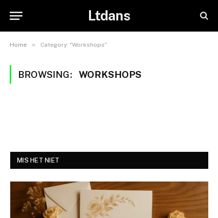
Ltdans
»
Home
Category: "Workshops"
BROWSING:
WORKSHOPS
MIS HET NIET