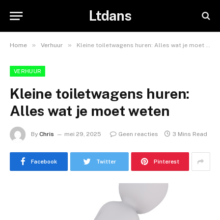
Ltdans
»
»
Home
Verhuur
Kleine toiletwagens huren: Alles wat je moet weten
VERHUUR
Kleine toiletwagens huren:
Alles wat je moet weten
By
Chris
mei 29, 2025
Geen reacties
3 Mins Read
Facebook
Twitter
Pinterest