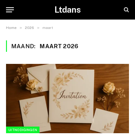
Ltdans
»
»
Home
2026
maart
MAAND:
MAART 2026
UITNODIGINGEN