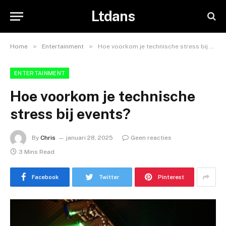
Ltdans
»
»
Home
Entertainment
Hoe voorkom je technische stress bij events?
ENTERTAINMENT
Hoe voorkom je technische
stress bij events?
By
Chris
januari 28, 2025
Geen reacties
3 Mins Read
Facebook
Twitter
Pinterest